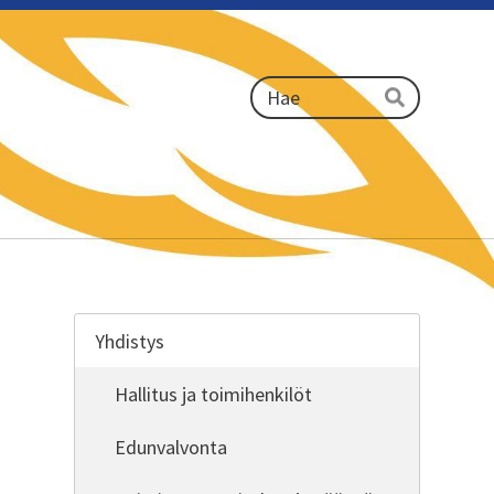
Haku
Hae
Yhdistys
Hallitus ja toimihenkilöt
Edunvalvonta