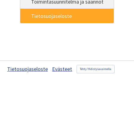
Toimintasuunnitelma ja säännöt
Tietosuojaseloste
Tietosuojaseloste
Evästeet
Tehty Yhdistysavaimella