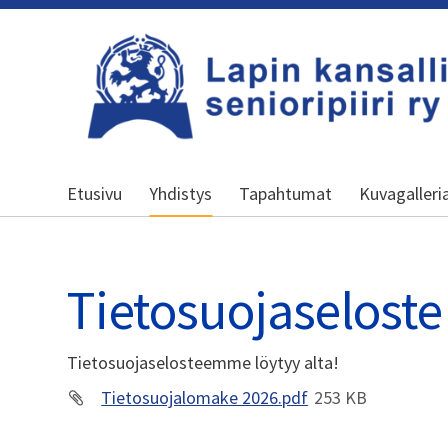
Siirry
sivun
sisältöön
Lapin kansallinen senioripiiri ry
Etusivu
Yhdistys
Tapahtumat
Kuvagalleri
Tietosuojaseloste
Tietosuojaselosteemme löytyy alta!
Tietosuojalomake 2026.pdf
253 KB